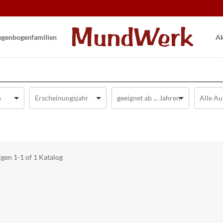
gen­bogen­familien
Ak
igen
1-1 of 1
Katalog