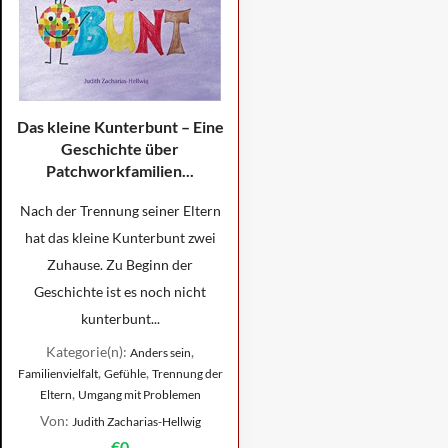
Das kleine Kunterbunt – Eine
Geschichte über
Patchworkfamilien...
Nach der Trennung seiner Eltern
hat das kleine Kunterbunt zwei
Zuhause. Zu Beginn der
Geschichte ist es noch nicht
kunterbunt...
Kategorie(n):
,
Anders sein
,
,
Familienvielfalt
Gefühle
Trennung der
,
Eltern
Umgang mit Problemen
Von:
Judith Zacharias-Hellwig
€0