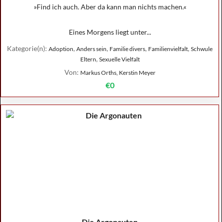
»Find ich auch. Aber da kann man nichts machen.«
Eines Morgens liegt unter...
Kategorie(n):
,
,
,
,
Adoption
Anders sein
Familie divers
Familienvielfalt
Schwule
,
Eltern
Sexuelle Vielfalt
Von:
Markus Orths, Kerstin Meyer
€0
Die Argonauten