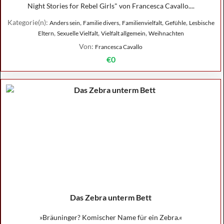
Night Stories for Rebel Girls" von Francesca Cavallo....
Kategorie(n):
,
,
,
,
Anders sein
Familie divers
Familienvielfalt
Gefühle
Lesbische
,
,
,
Eltern
Sexuelle Vielfalt
Vielfalt allgemein
Weihnachten
Von:
Francesca Cavallo
€0
Das Zebra unterm Bett
»Bräuninger? Komischer Name für ein Zebra.«