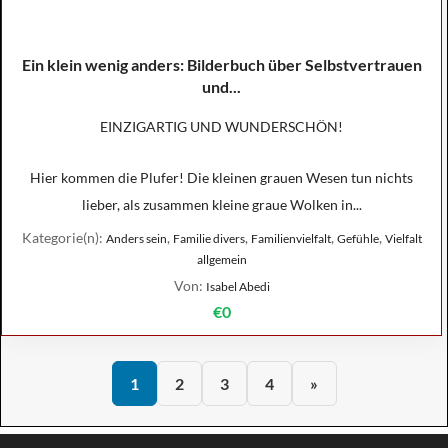
Ein klein wenig anders: Bilderbuch über Selbstvertrauen
und...
EINZIGARTIG UND WUNDERSCHÖN!
Hier kommen die Plufer! Die kleinen grauen Wesen tun nichts
lieber, als zusammen kleine graue Wolken in...
Kategorie(n):
,
,
,
,
Anders sein
Familie divers
Familienvielfalt
Gefühle
Vielfalt
allgemein
Von:
Isabel Abedi
€0
1
2
3
4
»