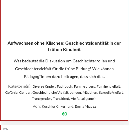
Aufwachsen ohne Klischee: Geschlechtsidentität in der
frühen Kindheit
Was bedeutet die Diskussion um Geschlechterrollen und
Geschlechtervielfalt für die frühe Bildung? Wie können
Pädagog*innen dazu beitragen, dass sich die...
Kategorie(n):
,
,
,
,
Diverse Kinder
Fachbuch
Familie divers
Familienvielfalt
,
,
,
,
,
,
Gefühle
Gender
Geschlechtliche Vielfalt
Jungen
Mädchen
Sexuelle Vielfalt
,
,
Transgender
Transident
Vielfalt allgemein
Von:
Koschka Kinkerhand, Emilia Miguez
€0