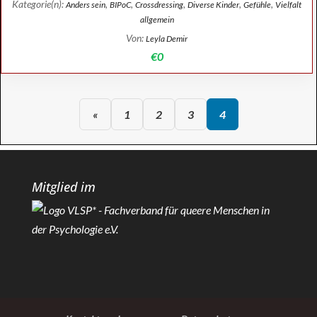
Kategorie(n):
,
,
,
,
,
Anders sein
BIPoC
Crossdressing
Diverse Kinder
Gefühle
Vielfalt
allgemein
Von:
Leyla Demir
€0
«
1
2
3
4
Mitglied im