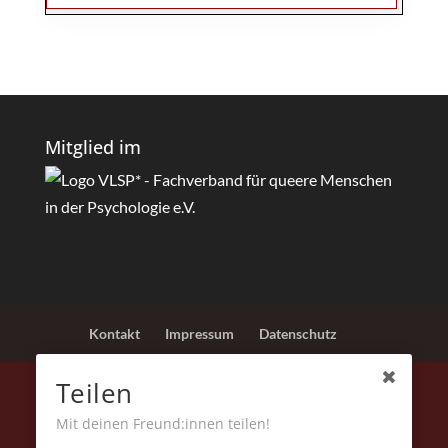
Mitglied im
Kontakt
Impressum
Datenschutz
Teilen
Mit deinen Freund:innen teilen!
© 2010 - 2026 Mic Herbertz-Floßdorf | MundWerk