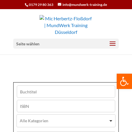
0179 29 80 363
info@mundwerk-training.de
Seite wählen
We