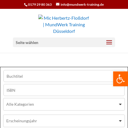
0179 29 80 363
info@mundwerk-training.de
Seite wählen
We