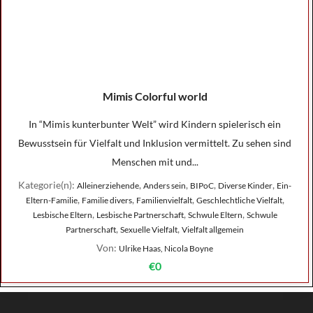
Mimis Colorful world
In “Mimis kunterbunter Welt” wird Kindern spielerisch ein
Bewusstsein für Vielfalt und Inklusion vermittelt. Zu sehen sind
Menschen mit und...
Kategorie(n):
,
,
,
,
Alleinerziehende
Anders sein
BIPoC
Diverse Kinder
Ein-
,
,
,
,
Eltern-Familie
Familie divers
Familienvielfalt
Geschlechtliche Vielfalt
,
,
,
Lesbische Eltern
Lesbische Partnerschaft
Schwule Eltern
Schwule
,
,
Partnerschaft
Sexuelle Vielfalt
Vielfalt allgemein
Von:
Ulrike Haas, Nicola Boyne
€0