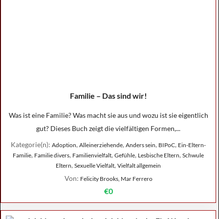
Familie – Das sind wir!
Was ist eine Familie? Was macht sie aus und wozu ist sie eigentlich
gut? Dieses Buch zeigt die vielfältigen Formen,...
Kategorie(n):
,
,
,
,
Adoption
Alleinerziehende
Anders sein
BIPoC
Ein-Eltern-
,
,
,
,
,
Familie
Familie divers
Familienvielfalt
Gefühle
Lesbische Eltern
Schwule
,
,
Eltern
Sexuelle Vielfalt
Vielfalt allgemein
Von:
Felicity Brooks, Mar Ferrero
€0