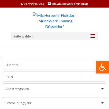
0179 29 80 363
info@mundwerk-training.de
Seite wählen
We