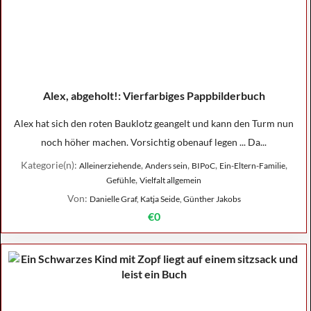
Alex, abgeholt!: Vierfarbiges Pappbilderbuch
Alex hat sich den roten Bauklotz geangelt und kann den Turm nun
noch höher machen. Vorsichtig obenauf legen ... Da...
Kategorie(n):
,
,
,
,
Alleinerziehende
Anders sein
BIPoC
Ein-Eltern-Familie
,
Gefühle
Vielfalt allgemein
Von:
Danielle Graf, Katja Seide, Günther Jakobs
€0