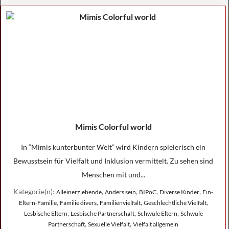
Mimis Colorful world
In “Mimis kunterbunter Welt” wird Kindern spielerisch ein
Bewusstsein für Vielfalt und Inklusion vermittelt. Zu sehen sind
Menschen mit und...
Kategorie(n):
,
,
,
,
Alleinerziehende
Anders sein
BIPoC
Diverse Kinder
Ein-
,
,
,
,
Eltern-Familie
Familie divers
Familienvielfalt
Geschlechtliche Vielfalt
,
,
,
Lesbische Eltern
Lesbische Partnerschaft
Schwule Eltern
Schwule
,
,
Partnerschaft
Sexuelle Vielfalt
Vielfalt allgemein