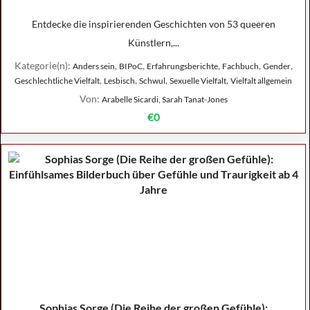
Entdecke die inspirierenden Geschichten von 53 queeren
Künstlern,...
Kategorie(n):
,
,
,
,
,
Anders sein
BIPoC
Erfahrungsberichte
Fachbuch
Gender
,
,
,
,
Geschlechtliche Vielfalt
Lesbisch
Schwul
Sexuelle Vielfalt
Vielfalt allgemein
Von:
Arabelle Sicardi, Sarah Tanat-Jones
€0
Sophias Sorge (Die Reihe der großen Gefühle):