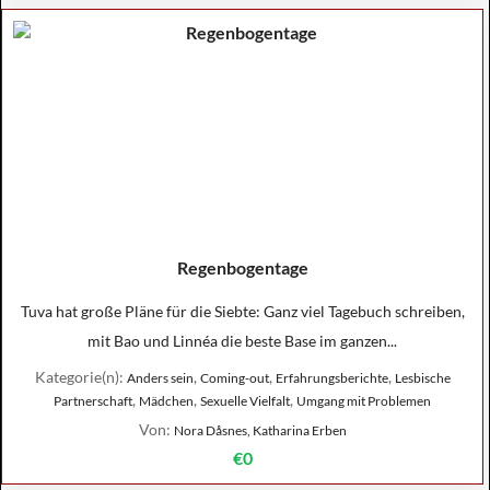
Regenbogentage
Tuva hat große Pläne für die Siebte: Ganz viel Tagebuch schreiben,
mit Bao und Linnéa die beste Base im ganzen...
Kategorie(n):
,
,
,
Anders sein
Coming-out
Erfahrungsberichte
Lesbische
,
,
,
Partnerschaft
Mädchen
Sexuelle Vielfalt
Umgang mit Problemen
Von:
Nora Dåsnes, Katharina Erben
€0