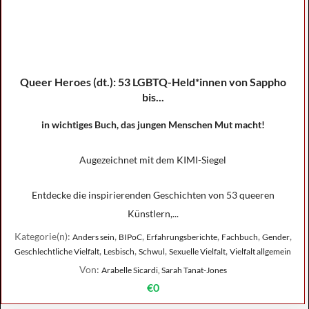
Queer Heroes (dt.): 53 LGBTQ-Held*innen von Sappho
bis...
in wichtiges Buch, das jungen Menschen Mut macht!
Augezeichnet mit dem KIMI-Siegel
Entdecke die inspirierenden Geschichten von 53 queeren
Künstlern,...
Kategorie(n):
,
,
,
,
,
Anders sein
BIPoC
Erfahrungsberichte
Fachbuch
Gender
,
,
,
,
Geschlechtliche Vielfalt
Lesbisch
Schwul
Sexuelle Vielfalt
Vielfalt allgemein
Von:
Arabelle Sicardi, Sarah Tanat-Jones
€0