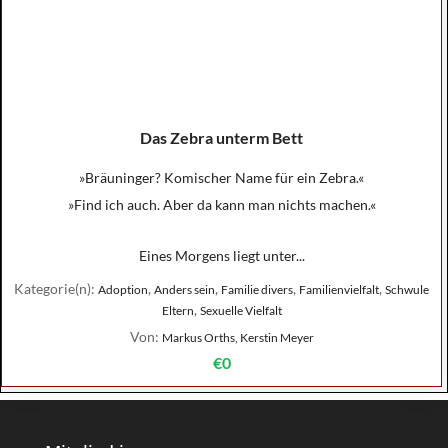
Das Zebra unterm Bett
»Bräuninger? Komischer Name für ein Zebra.«
»Find ich auch. Aber da kann man nichts machen.«
Eines Morgens liegt unter...
Kategorie(n):
,
,
,
,
Adoption
Anders sein
Familie divers
Familienvielfalt
Schwule
,
Eltern
Sexuelle Vielfalt
Von:
Markus Orths, Kerstin Meyer
€0