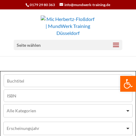
0179 29 80 363
info@mundwerk-training.de
Seite wählen
We