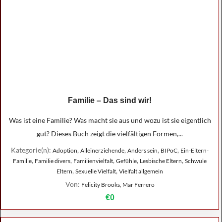
Familie – Das sind wir!
Was ist eine Familie? Was macht sie aus und wozu ist sie eigentlich
gut? Dieses Buch zeigt die vielfältigen Formen,...
Kategorie(n):
,
,
,
,
Adoption
Alleinerziehende
Anders sein
BIPoC
Ein-Eltern-
,
,
,
,
,
Familie
Familie divers
Familienvielfalt
Gefühle
Lesbische Eltern
Schwule
,
,
Eltern
Sexuelle Vielfalt
Vielfalt allgemein
Von:
Felicity Brooks, Mar Ferrero
€0