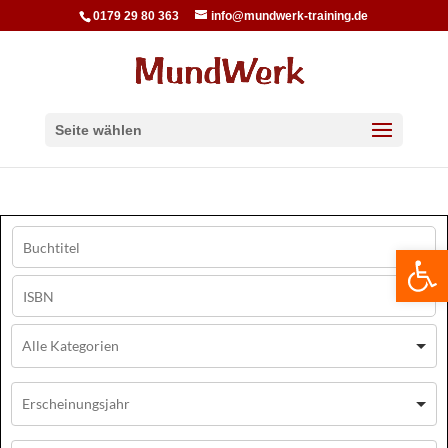
0179 29 80 363
info@mundwerk-training.de
Seite wählen
We