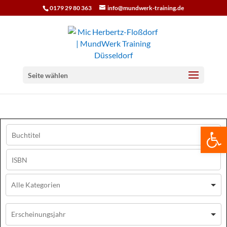
0179 29 80 363
info@mundwerk-training.de
Seite wählen
We