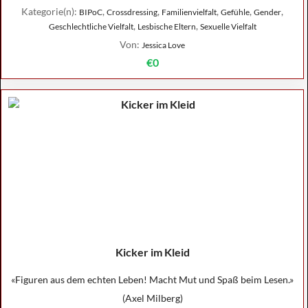
Kategorie(n):
,
,
,
,
,
BIPoC
Crossdressing
Familienvielfalt
Gefühle
Gender
,
,
Geschlechtliche Vielfalt
Lesbische Eltern
Sexuelle Vielfalt
Von:
Jessica Love
€0
Kicker im Kleid
«Figuren aus dem echten Leben! Macht Mut und Spaß beim Lesen.»
(Axel Milberg)