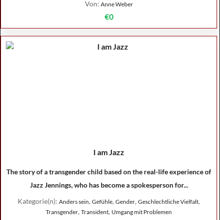
Von:
Anne Weber
€0
I am Jazz
The story of a transgender child based on the real-life experience of
Jazz Jennings, who has become a spokesperson for...
Kategorie(n):
,
,
,
,
Anders sein
Gefühle
Gender
Geschlechtliche Vielfalt
,
,
Transgender
Transident
Umgang mit Problemen