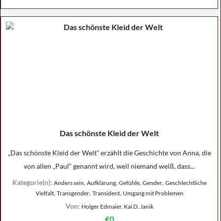
Das schönste Kleid der Welt
„Das schönste Kleid der Welt“ erzählt die Geschichte von Anna, die
von allen „Paul“ genannt wird, weil niemand weiß, dass...
Kategorie(n):
,
,
,
,
Anders sein
Aufklärung
Gefühle
Gender
Geschlechtliche
,
,
,
Vielfalt
Transgender
Transident
Umgang mit Problemen
Von:
Holger Edmaier, Kai D. Janik
€0