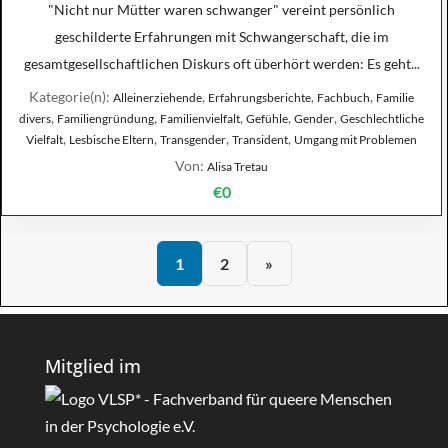
"Nicht nur Mütter waren schwanger" vereint persönlich
geschilderte Erfahrungen mit Schwangerschaft, die im
gesamtgesellschaftlichen Diskurs oft überhört werden: Es geht...
Kategorie(n):
,
,
,
Alleinerziehende
Erfahrungsberichte
Fachbuch
Familie
,
,
,
,
,
divers
Familiengründung
Familienvielfalt
Gefühle
Gender
Geschlechtliche
,
,
,
,
Vielfalt
Lesbische Eltern
Transgender
Transident
Umgang mit Problemen
Von:
Alisa Tretau
€0
1
2
»
Mitglied im