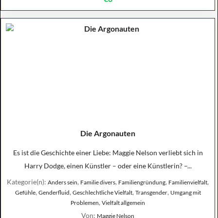
Die Argonauten
Es ist die Geschichte einer Liebe: Maggie Nelson verliebt sich in
Harry Dodge, einen Künstler – oder eine Künstlerin? –...
Kategorie(n):
,
,
,
,
Anders sein
Familie divers
Familiengründung
Familienvielfalt
,
,
,
,
Gefühle
Genderfluid
Geschlechtliche Vielfalt
Transgender
Umgang mit
,
Problemen
Vielfalt allgemein
Von:
Maggie Nelson