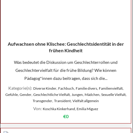
Aufwachsen ohne Klischee: Geschlechtsidentität in der
frühen Kindheit
Was bedeutet die Diskussion um Geschlechterrollen und
Geschlechtervielfalt für die frühe Bildung? Wie können
Pädagog*innen dazu beitragen, dass sich die...
Kategorie(n):
,
,
,
,
Diverse Kinder
Fachbuch
Familie divers
Familienvielfalt
,
,
,
,
,
,
Gefühle
Gender
Geschlechtliche Vielfalt
Jungen
Mädchen
Sexuelle Vielfalt
,
,
Transgender
Transident
Vielfalt allgemein
Von:
Koschka Kinkerhand, Emilia Miguez
€0