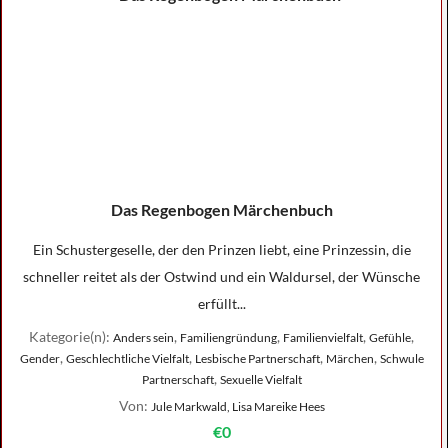
Das Regenbogen Märchenbuch
Ein Schustergeselle, der den Prinzen liebt, eine Prinzessin, die
schneller reitet als der Ostwind und ein Waldursel, der Wünsche
erfüllt...
Kategorie(n):
,
,
,
,
Anders sein
Familiengründung
Familienvielfalt
Gefühle
,
,
,
,
Gender
Geschlechtliche Vielfalt
Lesbische Partnerschaft
Märchen
Schwule
,
Partnerschaft
Sexuelle Vielfalt
Von:
Jule Markwald, Lisa Mareike Hees
€0