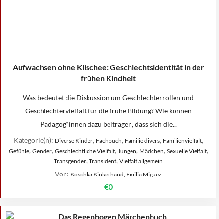
Aufwachsen ohne Klischee: Geschlechtsidentität in der
frühen Kindheit
Was bedeutet die Diskussion um Geschlechterrollen und
Geschlechtervielfalt für die frühe Bildung? Wie können
Pädagog*innen dazu beitragen, dass sich die...
Kategorie(n):
,
,
,
,
Diverse Kinder
Fachbuch
Familie divers
Familienvielfalt
,
,
,
,
,
,
Gefühle
Gender
Geschlechtliche Vielfalt
Jungen
Mädchen
Sexuelle Vielfalt
,
,
Transgender
Transident
Vielfalt allgemein
Von:
Koschka Kinkerhand, Emilia Miguez
€0