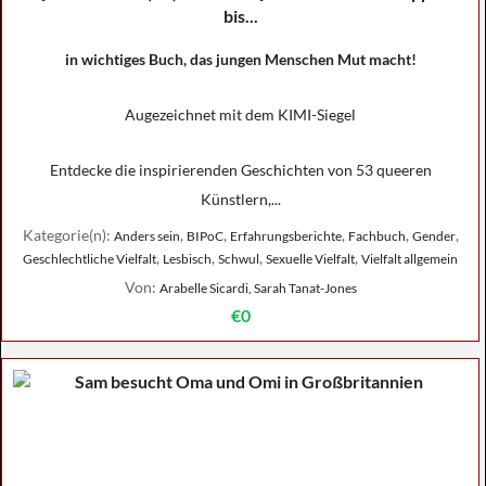
bis...
in wichtiges Buch, das jungen Menschen Mut macht!
Augezeichnet mit dem KIMI-Siegel
Entdecke die inspirierenden Geschichten von 53 queeren
Künstlern,...
Kategorie(n):
,
,
,
,
,
Anders sein
BIPoC
Erfahrungsberichte
Fachbuch
Gender
,
,
,
,
Geschlechtliche Vielfalt
Lesbisch
Schwul
Sexuelle Vielfalt
Vielfalt allgemein
Von:
Arabelle Sicardi, Sarah Tanat-Jones
€0