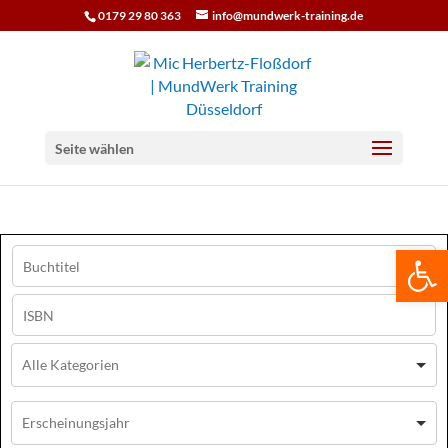
0179 29 80 363
info@mundwerk-training.de
Seite wählen
We