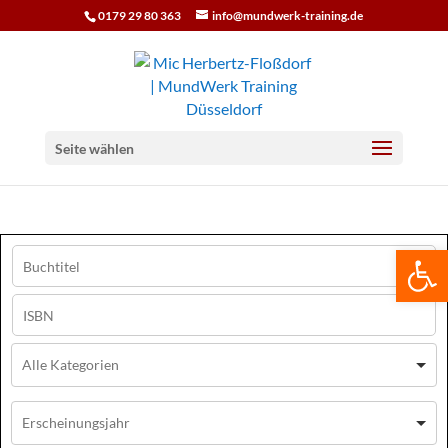
0179 29 80 363
info@mundwerk-training.de
Seite wählen
We