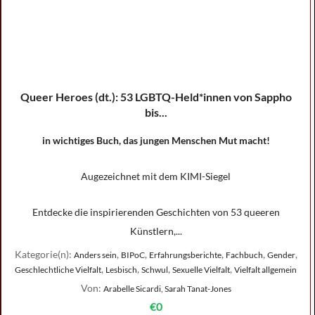
Queer Heroes (dt.): 53 LGBTQ-Held*innen von Sappho
bis...
in wichtiges Buch, das jungen Menschen Mut macht!
Augezeichnet mit dem KIMI-Siegel
Entdecke die inspirierenden Geschichten von 53 queeren
Künstlern,...
Kategorie(n):
,
,
,
,
,
Anders sein
BIPoC
Erfahrungsberichte
Fachbuch
Gender
,
,
,
,
Geschlechtliche Vielfalt
Lesbisch
Schwul
Sexuelle Vielfalt
Vielfalt allgemein
Von:
Arabelle Sicardi, Sarah Tanat-Jones
€0