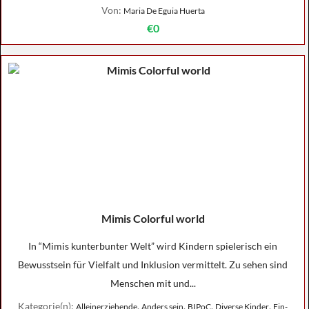
Von:
Maria De Eguia Huerta
€0
Mimis Colorful world
In “Mimis kunterbunter Welt” wird Kindern spielerisch ein
Bewusstsein für Vielfalt und Inklusion vermittelt. Zu sehen sind
Menschen mit und...
Kategorie(n):
,
,
,
,
Alleinerziehende
Anders sein
BIPoC
Diverse Kinder
Ein-