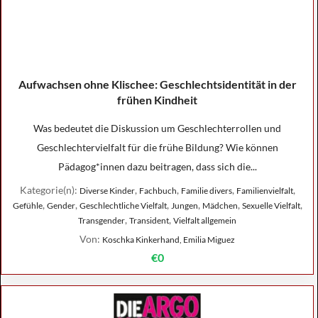
Aufwachsen ohne Klischee: Geschlechtsidentität in der
frühen Kindheit
Was bedeutet die Diskussion um Geschlechterrollen und
Geschlechtervielfalt für die frühe Bildung? Wie können
Pädagog*innen dazu beitragen, dass sich die...
Kategorie(n):
,
,
,
,
Diverse Kinder
Fachbuch
Familie divers
Familienvielfalt
,
,
,
,
,
,
Gefühle
Gender
Geschlechtliche Vielfalt
Jungen
Mädchen
Sexuelle Vielfalt
,
,
Transgender
Transident
Vielfalt allgemein
Von:
Koschka Kinkerhand, Emilia Miguez
€0