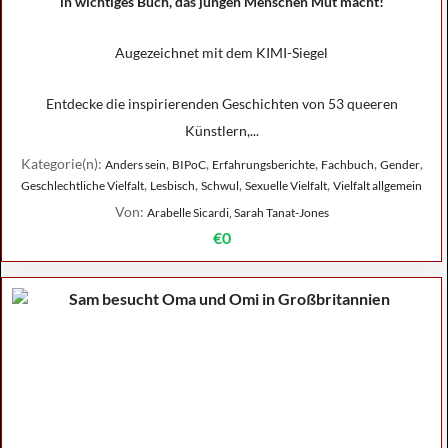
in wichtiges Buch, das jungen Menschen Mut macht!
Augezeichnet mit dem KIMI-Siegel
Entdecke die inspirierenden Geschichten von 53 queeren
Künstlern,...
Kategorie(n):
,
,
,
,
,
Anders sein
BIPoC
Erfahrungsberichte
Fachbuch
Gender
,
,
,
,
Geschlechtliche Vielfalt
Lesbisch
Schwul
Sexuelle Vielfalt
Vielfalt allgemein
Von:
Arabelle Sicardi, Sarah Tanat-Jones
€0