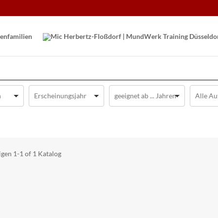
en­familien
igen
1-1 of 1
Katalog