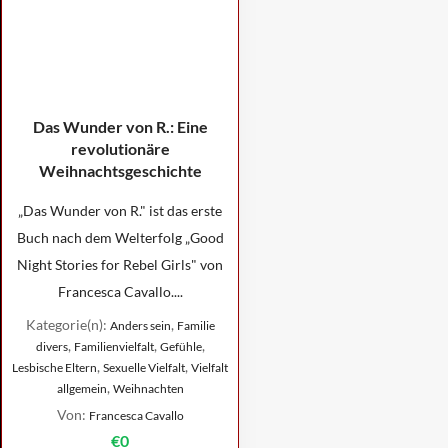
Das Wunder von R.: Eine
revolutionäre
Weihnachtsgeschichte
„Das Wunder von R." ist das erste
Buch nach dem Welterfolg „Good
Night Stories for Rebel Girls" von
Francesca Cavallo....
Kategorie(n):
,
Anders sein
Familie
,
,
,
divers
Familienvielfalt
Gefühle
,
,
Lesbische Eltern
Sexuelle Vielfalt
Vielfalt
,
allgemein
Weihnachten
Von:
Francesca Cavallo
€0