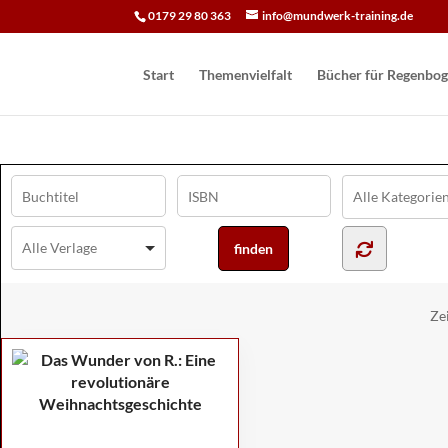
0179 29 80 363
info@mundwerk-training.de
Start
Themenvielfalt
Bücher für Regen­bog
Ze