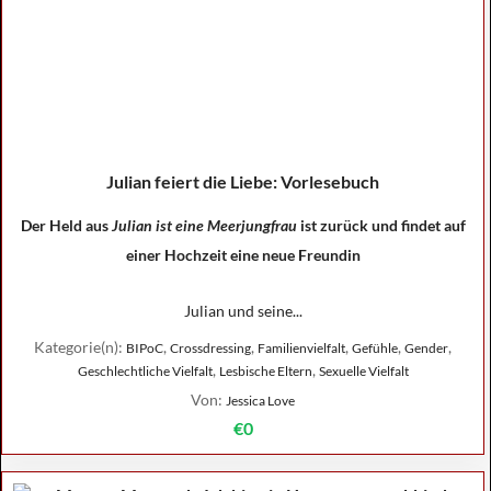
Julian feiert die Liebe: Vorlesebuch
Der Held aus
Julian ist eine Meerjungfrau
ist zurück und findet auf
einer Hochzeit eine neue Freundin
Julian und seine...
Kategorie(n):
,
,
,
,
,
BIPoC
Crossdressing
Familienvielfalt
Gefühle
Gender
,
,
Geschlechtliche Vielfalt
Lesbische Eltern
Sexuelle Vielfalt
Von:
Jessica Love
€0