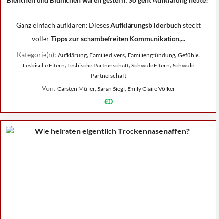
Bienchen und Blümchen waren gestern: So geht Aufklärung heute!
Ganz einfach aufklären: Dieses
Aufklärungsbilderbuch
steckt
voller
Tipps zur schambefreiten Kommunikation,...
Kategorie(n):
,
,
,
,
Aufklärung
Familie divers
Familiengründung
Gefühle
,
,
,
Lesbische Eltern
Lesbische Partnerschaft
Schwule Eltern
Schwule
Partnerschaft
Von:
Carsten Müller, Sarah Siegl, Emily Claire Völker
€0