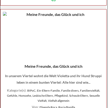
Meine Freunde, das Glück und ich
In unserem Viertel wohnt die Welt Violetta und ihr Hund Struppi
leben in einem bunten Viertel: Alle hier sind wie...
Kategorie(n):
,
,
,
,
BIPoC
Ein-Eltern-Familie
Familie divers
Familienvielfalt
,
,
,
,
,
Gefühle
Homoehe
Lesbische Eltern
Pflegekind
Schwule Eltern
Sexuelle
,
Vielfalt
Vielfalt allgemein
Von:
Elisenda Roca, Rocia Bonilla