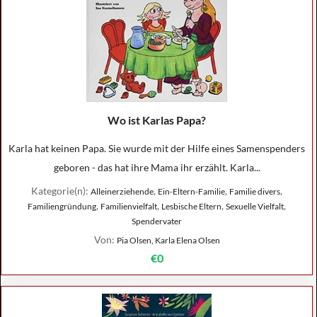
Wo ist Karlas Papa?
Karla hat keinen Papa. Sie wurde mit der Hilfe eines Samenspenders
geboren - das hat ihre Mama ihr erzählt. Karla...
Kategorie(n):
,
,
,
Alleinerziehende
Ein-Eltern-Familie
Familie divers
,
,
,
,
Familiengründung
Familienvielfalt
Lesbische Eltern
Sexuelle Vielfalt
Spendervater
Von:
Pia Olsen, Karla Elena Olsen
€0