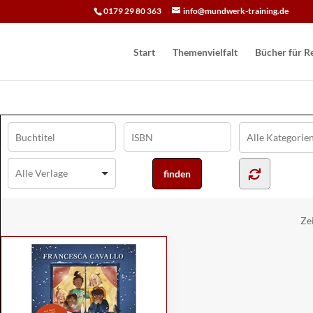
0179 29 80 363
info@mundwerk-training.de
Start
Themenvielfalt
Bücher für Re
Ze