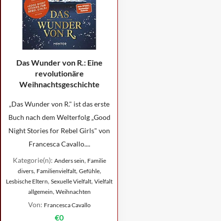
Das Wunder von R.: Eine
revolutionäre
Weihnachtsgeschichte
„Das Wunder von R." ist das erste
Buch nach dem Welterfolg „Good
Night Stories for Rebel Girls" von
Francesca Cavallo....
Kategorie(n):
,
Anders sein
Familie
,
,
,
divers
Familienvielfalt
Gefühle
,
,
Lesbische Eltern
Sexuelle Vielfalt
Vielfalt
,
allgemein
Weihnachten
Von:
Francesca Cavallo
€0