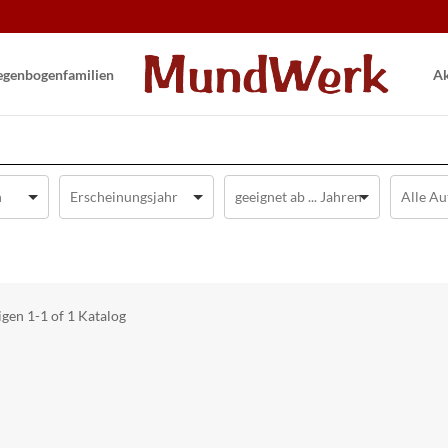
gen­bogen­familien
Ak
igen
1-1 of 1
Katalog