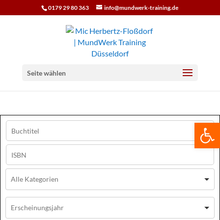
0179 29 80 363
info@mundwerk-training.de
Seite wählen
We