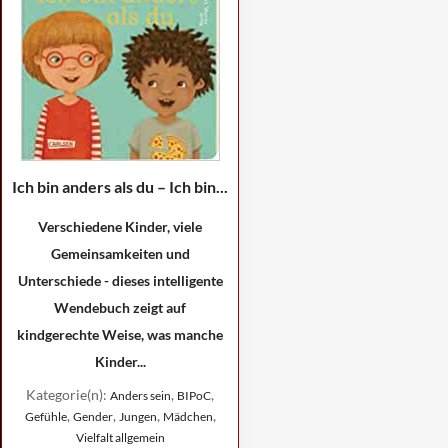
Ich bin anders als du – Ich bin...
Verschiedene Kinder, viele
Gemeinsamkeiten und
Unterschiede - dieses intelligente
Wendebuch zeigt auf
kindgerechte Weise, was manche
Kinder...
Kategorie(n):
,
,
Anders sein
BIPoC
,
,
,
,
Gefühle
Gender
Jungen
Mädchen
Vielfalt allgemein