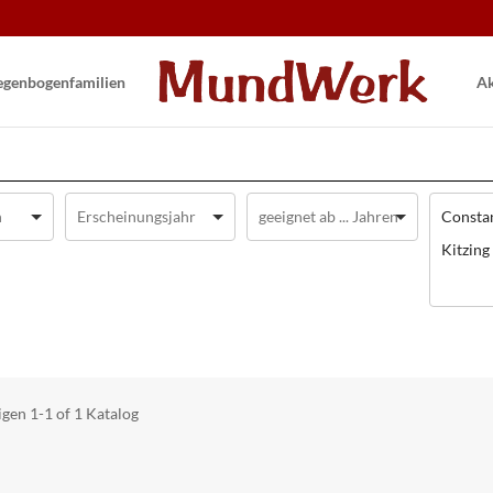
gen­bogen­familien
Ak
Consta
Kitzing
igen
1-1 of 1
Katalog