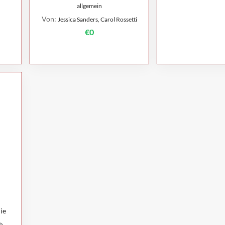
allgemein
Von:
Jessica Sanders, Carol Rossetti
€0
ie
h