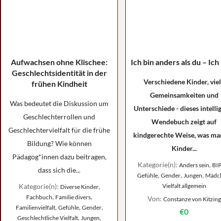
Aufwachsen ohne Klischee:
Ich bin anders als du – Ich 
Geschlechtsidentität in der
Verschiedene Kinder, vie
frühen Kindheit
Gemeinsamkeiten und
Was bedeutet die Diskussion um
Unterschiede - dieses intelli
Geschlechterrollen und
Wendebuch zeigt auf
Geschlechtervielfalt für die frühe
kindgerechte Weise, was m
Bildung? Wie können
Kinder...
Pädagog*innen dazu beitragen,
Kategorie(n):
,
Anders sein
BI
dass sich die...
,
,
,
Gefühle
Gender
Jungen
Mädc
Kategorie(n):
,
Vielfalt allgemein
Diverse Kinder
,
,
Fachbuch
Familie divers
Von:
Constanze von Kitzing
,
,
,
Familienvielfalt
Gefühle
Gender
€0
,
,
Geschlechtliche Vielfalt
Jungen