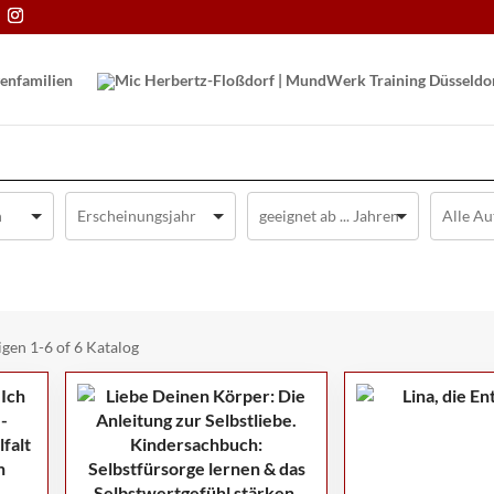
en­familien
igen
1-6 of 6
Katalog