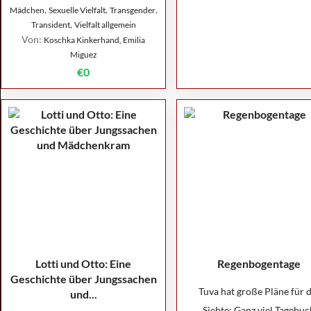
,
,
,
Mädchen
Sexuelle Vielfalt
Transgender
,
Transident
Vielfalt allgemein
Von:
Koschka Kinkerhand, Emilia
Miguez
€0
Lotti und Otto: Eine
Regenbogentage
Geschichte über Jungssachen
Tuva hat große Pläne für d
und...
Siebte: Ganz viel Tagebuc