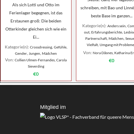
Als sich Lotti und Otto im
schreiben, mit Bao und Linné
Ferienlager begegnen, ist das
beste Base im ganzen...
Erstaunen groß: Die beiden
Kategorie(n):
,
Anders sein
Com
Otterkinder gleichen sich wie ein
,
,
out
Erfahrungsberichte
Lesbis
Ei...
,
,
Partnerschaft
Mädchen
Sexue
,
Vielfalt
Umgang mit Problem
Kategorie(n):
,
,
Crossdressing
Gefühle
Von:
,
,
Nora Dåsnes, Katharina E
Gender
Jungen
Mädchen
Von:
€0
Collien Ulmen-Fernandes, Carola
Sieverding
€0
Mitglied im