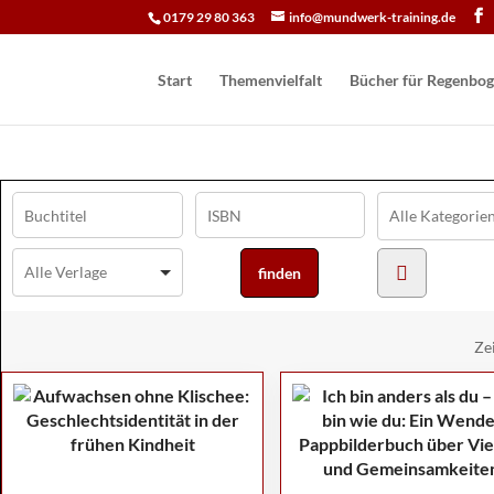
0179 29 80 363
info@mundwerk-training.de
Start
Themenvielfalt
Bücher für Regen­bog
Ze