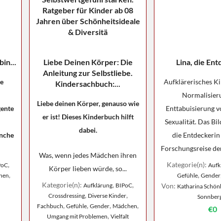
bin...
Liebe Deinen Körper: Die
Lina, die En
Anleitung zur Selbstliebe.
le
Aufklärerisches K
Kindersachbuch:...
Normalisier
Liebe deinen Körper, genauso wie
gente
Enttabuisierung v
er ist! Dieses Kinderbuch hilft
Sexualität. Das Bi
dabei.
anche
die Entdeckerin 
Forschungsreise der
Was, wenn jedes Mädchen ihren
,
Kategorie(n):
PoC
Aufk
Körper lieben würde, so...
,
,
hen
Gefühle
Gender
Kategorie(n):
,
,
Aufklärung
BIPoC
Von:
Katharina Schönb
,
,
Crossdressing
Diverse Kinder
Sonnber
,
,
,
,
Fachbuch
Gefühle
Gender
Mädchen
€0
,
Umgang mit Problemen
Vielfalt