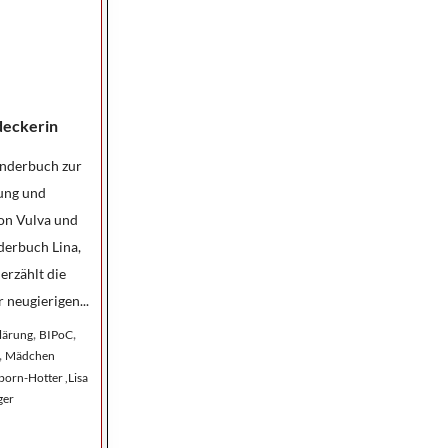
tdeckerin
inderbuch zur
ung und
on Vulva und
lderbuch Lina,
erzählt die
 neugierigen...
,
,
lärung
BIPoC
,
Mädchen
orn-Hotter ,Lisa
ger