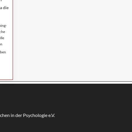
a die
ing-
che
lle
en
rben