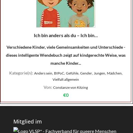
Ich bin anders als du – Ich bin...
Verschiedene Kinder, viele Gemeinsamkeiten und Unterschiede -
dieses intelligente Wendebuch zeigt auf kindgerechte Weise, was
manche Kinder...
Kategorie(n):
,
,
,
,
,
,
Anders sein
BIPoC
Gefühle
Gender
Jungen
Mädchen
Vielfalt allgemein
Von:
Constanze von Kitzing
€0
Mitglied im