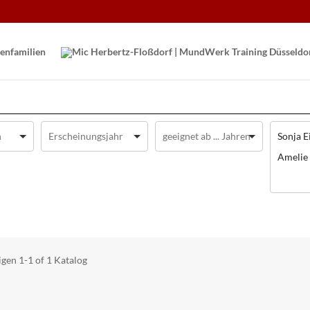
en­familien
Sonja E
Amelie
igen
1-1 of 1
Katalog