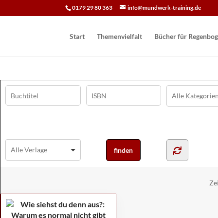
0179 29 80 363
info@mundwerk-training.de
Start
Themenvielfalt
Bücher für Regen­bog
Ze