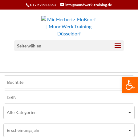
0179 29 80 363
info@mundwerk-training.de
Seite wählen
We