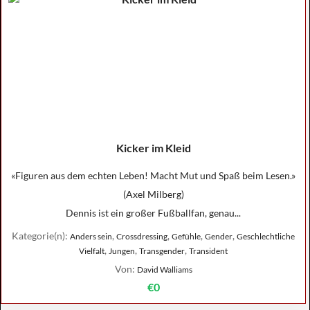
Kicker im Kleid
«Figuren aus dem echten Leben! Macht Mut und Spaß beim Lesen.»
(Axel Milberg)
Dennis ist ein großer Fußballfan, genau...
Kategorie(n):
,
,
,
,
Anders sein
Crossdressing
Gefühle
Gender
Geschlechtliche
,
,
,
Vielfalt
Jungen
Transgender
Transident
Von:
David Walliams
€0