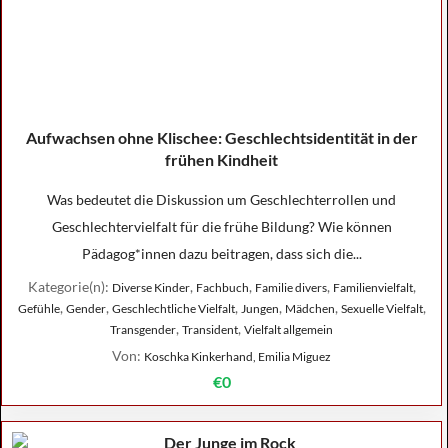
Aufwachsen ohne Klischee: Geschlechtsidentität in der
frühen Kindheit
Was bedeutet die Diskussion um Geschlechterrollen und
Geschlechtervielfalt für die frühe Bildung? Wie können
Pädagog*innen dazu beitragen, dass sich die...
Kategorie(n):
,
,
,
,
Diverse Kinder
Fachbuch
Familie divers
Familienvielfalt
,
,
,
,
,
,
Gefühle
Gender
Geschlechtliche Vielfalt
Jungen
Mädchen
Sexuelle Vielfalt
,
,
Transgender
Transident
Vielfalt allgemein
Von:
Koschka Kinkerhand, Emilia Miguez
€0