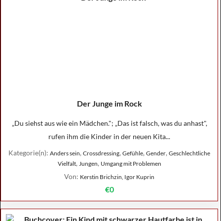
Der Junge im Rock
„Du siehst aus wie ein Mädchen."; „Das ist falsch, was du anhast",
rufen ihm die Kinder in der neuen Kita...
Kategorie(n):
,
,
,
,
Anders sein
Crossdressing
Gefühle
Gender
Geschlechtliche
,
,
Vielfalt
Jungen
Umgang mit Problemen
Von:
Kerstin Brichzin, Igor Kuprin
€0