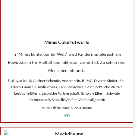
Mimis Colorful world
In “Mimis kunterbunter Welt” wird Kindern spielerisch ein
Bewusstsein für Vielfalt und Inklusion vermittelt. Zu sehen sind
Menschen mit und...
Kategorie(n):
,
,
,
,
Alleinerziehende
Anders sein
BIPoC
Diverse Kinder
Ein-
,
,
,
,
Eltern-Familie
Familie divers
Familienvielfalt
Geschlechtliche Vielfalt
,
,
,
Lesbische Eltern
Lesbische Partnerschaft
Schwule Eltern
Schwule
,
,
Partnerschaft
Sexuelle Vielfalt
Vielfalt allgemein
Von:
Ulrike Haas, Nicola Boyne
€0