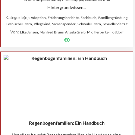
Hintergrundwissen...
Kategorie(n):
,
,
,
,
Adoption
Erfahrungsberichte
Fachbuch
Familiengründung
,
,
,
,
Lesbische Eltern
Pflegekind
Samenspender
Schwule Eltern
Sexuelle Vielfalt
Von:
Elke Jansen, Manfred Bruns, Angela Greib, Mic Herbertz-Floßdorf
€0
Regenbogenfamilien: Ein Handbuch
Vor allem beweist Regenbogenfamilien ein Handbuch eins: