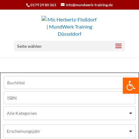
0179 29 80 363
info@mundwerk-training.de
Seite wählen
We