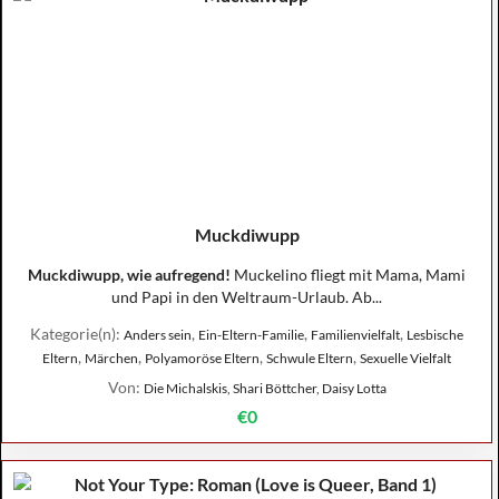
Muckdiwupp
Muckdiwupp, wie aufregend!
Muckelino fliegt mit Mama, Mami
und Papi in den Weltraum-Urlaub. Ab...
Kategorie(n):
,
,
,
Anders sein
Ein-Eltern-Familie
Familienvielfalt
Lesbische
,
,
,
,
Eltern
Märchen
Polyamoröse Eltern
Schwule Eltern
Sexuelle Vielfalt
Von:
Die Michalskis, Shari Böttcher, Daisy Lotta
€0