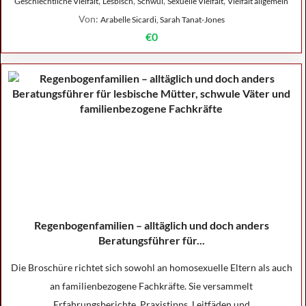
,
,
,
,
Geschlechtliche Vielfalt
Lesbisch
Schwul
Sexuelle Vielfalt
Vielfalt allgemein
Von:
Arabelle Sicardi, Sarah Tanat-Jones
€0
Regenbogenfamilien – alltäglich und doch anders
Beratungsführer für...
Die Broschüre richtet sich sowohl an homosexuelle Eltern als auch
an familienbezogene Fachkräfte. Sie versammelt
Erfahrungsberichte, Praxistipps, Leitfäden und