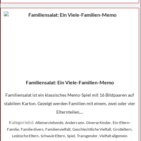
Familiensalat: Ein Viele-Familien-Memo
Familiensalat ist ein klassisches Memo-Spiel mit 16 Bildpaaren auf
stabilem Karton. Gezeigt werden Familien mit einem, zwei oder vier
Elternteilen,...
Kategorie(n):
,
,
,
Alleinerziehende
Anders sein
Diverse Kinder
Ein-Eltern-
,
,
,
,
,
Familie
Familie divers
Familienvielfalt
Geschlechtliche Vielfalt
Großeltern
,
,
,
,
Lesbische Eltern
Schwule Eltern
Spiel
Transgender
Vielfalt allgemein