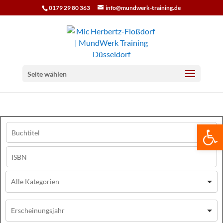
0179 29 80 363
info@mundwerk-training.de
Seite wählen
We