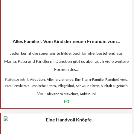
Alles Familie!: Vom Kind der neuen Freundin vom...
Jeder kennt die sogenannte Bilderbuchfamilie, bestehend aus
Mama, Papa und Kind(ern). Daneben gibt es aber auch viele weitere
Formen des...
Kategorie(n):
,
,
,
,
Adoption
Alleinerziehende
Ein-Eltern-Familie
Familie divers
,
,
,
,
Familienvielfalt
Lesbische Eltern
Pflegekind
Schwule Eltern
Vielfalt allgemein
Von:
Alexandra Maxeiner, Anke Kuhl
€0