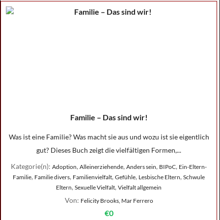
Familie – Das sind wir!
Was ist eine Familie? Was macht sie aus und wozu ist sie eigentlich
gut? Dieses Buch zeigt die vielfältigen Formen,...
Kategorie(n):
,
,
,
,
Adoption
Alleinerziehende
Anders sein
BIPoC
Ein-Eltern-
,
,
,
,
,
Familie
Familie divers
Familienvielfalt
Gefühle
Lesbische Eltern
Schwule
,
,
Eltern
Sexuelle Vielfalt
Vielfalt allgemein
Von:
Felicity Brooks, Mar Ferrero
€0