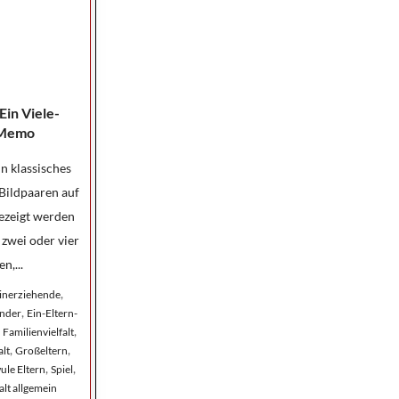
Ein Viele-
-Memo
in klassisches
Bildpaaren auf
ezeigt werden
 zwei oder vier
n,...
,
einerziehende
,
inder
Ein-Eltern-
,
,
Familienvielfalt
,
,
alt
Großeltern
,
,
ule Eltern
Spiel
alt allgemein