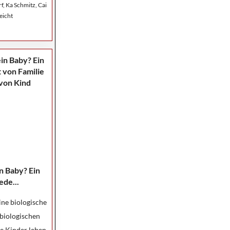
, Ka Schmitz, Cai
eicht
n Baby? Ein
ede...
ine biologische
biologischen
le Kinder leben