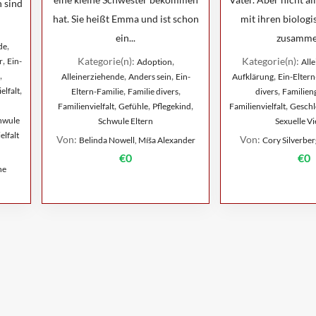
n sind
hat. Sie heißt Emma und ist schon
mit ihren biologi
ein...
zusammen
,
de
,
Kategorie(n):
,
Kategorie(n):
r
Ein-
Adoption
All
,
,
,
,
Alleinerziehende
Anders sein
Ein-
Aufklärung
Ein-Eltern
,
,
,
,
elfalt
Eltern-Familie
Familie divers
divers
Familie
,
,
,
,
Familienvielfalt
Gefühle
Pflegekind
Familienvielfalt
Geschle
hwule
Schwule Eltern
Sexuelle Vie
elfalt
Von:
Von:
Belinda Nowell, Míša Alexander
Cory Silverber
€0
€0
ne