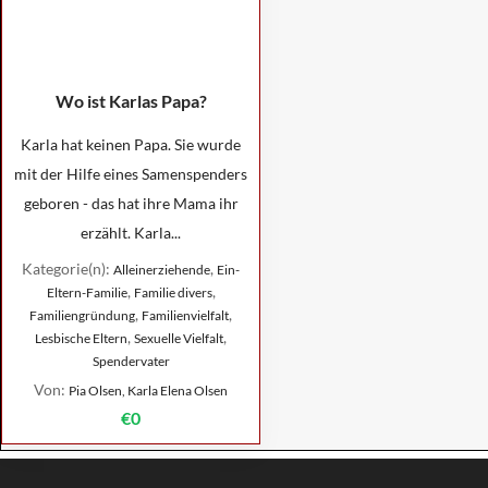
Wo ist Karlas Papa?
Karla hat keinen Papa. Sie wurde
mit der Hilfe eines Samenspenders
geboren - das hat ihre Mama ihr
erzählt. Karla...
Kategorie(n):
,
Alleinerziehende
Ein-
,
,
Eltern-Familie
Familie divers
,
,
Familiengründung
Familienvielfalt
,
,
Lesbische Eltern
Sexuelle Vielfalt
Spendervater
Von:
Pia Olsen, Karla Elena Olsen
€0