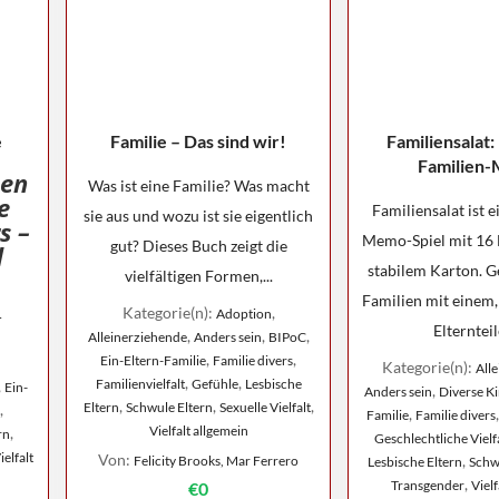
e
Familie – Das sind wir!
Familiensalat: 
Familien
ien
Was ist eine Familie? Was macht
e
Familiensalat ist e
sie aus und wozu ist sie eigentlich
s –
Memo-Spiel mit 16 
gut? Dieses Buch zeigt die
d
stabilem Karton. G
vielfältigen Formen,...
Familien mit einem,
Kategorie(n):
,
Adoption
r
Elternteile
,
,
,
Alleinerziehende
Anders sein
BIPoC
,
,
Ein-Eltern-Familie
Familie divers
Kategorie(n):
All
,
,
Familienvielfalt
Gefühle
Lesbische
,
Ein-
,
Anders sein
Diverse K
,
,
,
Eltern
Schwule Eltern
Sexuelle Vielfalt
,
,
Familie
Familie divers
Vielfalt allgemein
,
rn
Geschlechtliche Vielf
ielfalt
Von:
,
Felicity Brooks, Mar Ferrero
Lesbische Eltern
Schw
,
Transgender
Vielf
€0