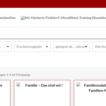
en­familien
igen
1-9 of 9
Katalog