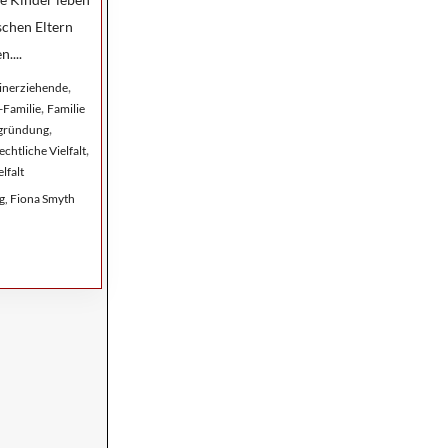
schen Eltern
....
,
einerziehende
,
-Familie
Familie
,
ngründung
,
chtliche Vielfalt
lfalt
g, Fiona Smyth