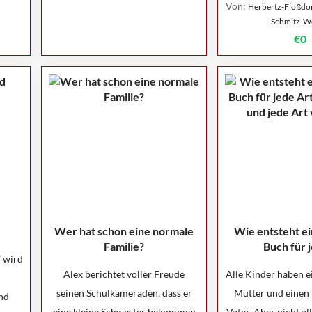
Von:
Herbertz-Floßdorf
Schmitz-W
€0
Wer hat schon eine normale
Wie entsteht ei
Familie?
Buch für j
 wird
Alex berichtet voller Freude
Alle Kinder haben e
seinen Schulkameraden, dass er
Mutter und einen 
nd
eine kleine Schwester bekommen
Vater. Aber nicht al