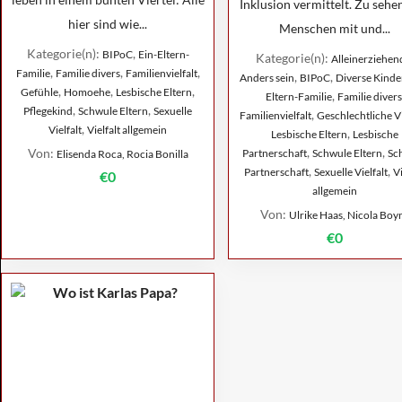
Inklusion vermittelt. Zu sehe
hier sind wie...
Menschen mit und...
Kategorie(n):
,
BIPoC
Ein-Eltern-
Kategorie(n):
Alleinerziehen
,
,
,
Familie
Familie divers
Familienvielfalt
,
,
Anders sein
BIPoC
Diverse Kinde
,
,
,
Gefühle
Homoehe
Lesbische Eltern
,
Eltern-Familie
Familie divers
,
,
Pflegekind
Schwule Eltern
Sexuelle
,
Familienvielfalt
Geschlechtliche Vi
,
Vielfalt
Vielfalt allgemein
,
Lesbische Eltern
Lesbische
,
,
Von:
Partnerschaft
Schwule Eltern
Sc
Elisenda Roca, Rocia Bonilla
,
,
Partnerschaft
Sexuelle Vielfalt
Vi
€0
allgemein
Von:
Ulrike Haas, Nicola Boy
€0