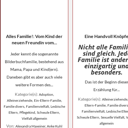
Alles Familie!: Vom Kind der
Eine Handvoll Knöpf
neuen Freundin vom...
Nicht alle Famil
sind gleich. Jed
Jeder kennt die sogenannte
Familie ist ander
Bilderbuchfamilie, bestehend aus
einzigartig un
Mama, Papa und Kind(ern).
besonders.
Daneben gibt es aber auch viele
Das ist der Beginn diese
weitere Formen des...
Erzählung für...
Kategorie(n):
,
Adoption
Kategorie(n):
Alleinerziehende
,
,
Alleinerziehende
Ein-Eltern-Familie
,
Eltern-Familie
Familie divers
,
,
Familie divers
Familienvielfalt
Lesbische
,
Familienvielfalt
Lesbische Elte
,
,
,
Eltern
Pflegekind
Schwule Eltern
,
,
Schwule Eltern
Sexuelle Vielfalt
V
Vielfalt allgemein
allgemein
Von:
Alexandra Maxeiner, Anke Kuhl