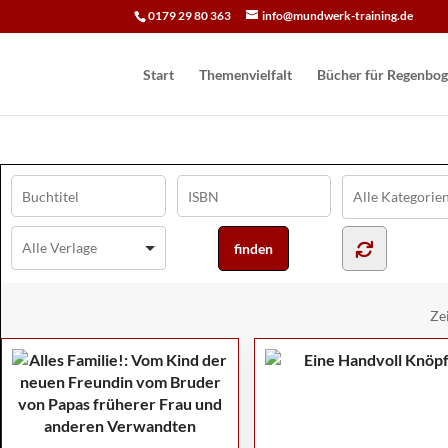
0179 29 80 363
info@mundwerk-training.de
Start
Themenvielfalt
Bücher für Regen­bog
Ze