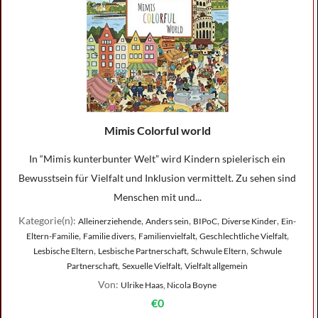
Mimis Colorful world
In “Mimis kunterbunter Welt” wird Kindern spielerisch ein
Bewusstsein für Vielfalt und Inklusion vermittelt. Zu sehen sind
Menschen mit und...
Kategorie(n):
,
,
,
,
Alleinerziehende
Anders sein
BIPoC
Diverse Kinder
Ein-
,
,
,
,
Eltern-Familie
Familie divers
Familienvielfalt
Geschlechtliche Vielfalt
,
,
,
Lesbische Eltern
Lesbische Partnerschaft
Schwule Eltern
Schwule
,
,
Partnerschaft
Sexuelle Vielfalt
Vielfalt allgemein
Von:
Ulrike Haas, Nicola Boyne
€0