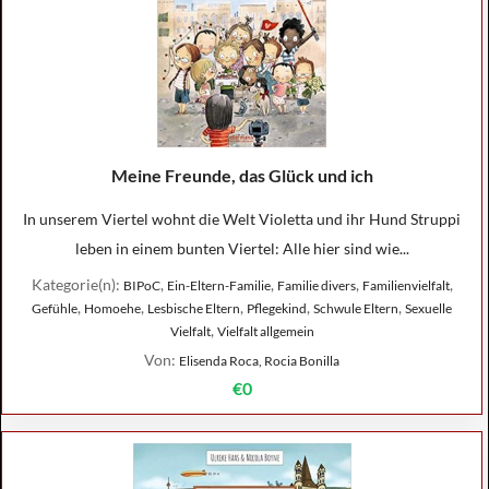
Meine Freunde, das Glück und ich
In unserem Viertel wohnt die Welt Violetta und ihr Hund Struppi
leben in einem bunten Viertel: Alle hier sind wie...
Kategorie(n):
,
,
,
,
BIPoC
Ein-Eltern-Familie
Familie divers
Familienvielfalt
,
,
,
,
,
Gefühle
Homoehe
Lesbische Eltern
Pflegekind
Schwule Eltern
Sexuelle
,
Vielfalt
Vielfalt allgemein
Von:
Elisenda Roca, Rocia Bonilla
€0