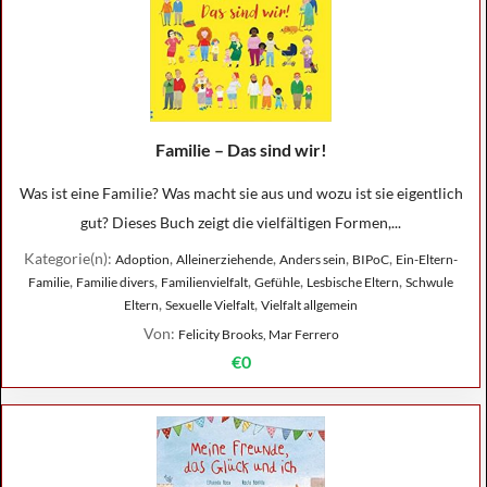
Familie – Das sind wir!
Was ist eine Familie? Was macht sie aus und wozu ist sie eigentlich
gut? Dieses Buch zeigt die vielfältigen Formen,...
Kategorie(n):
,
,
,
,
Adoption
Alleinerziehende
Anders sein
BIPoC
Ein-Eltern-
,
,
,
,
,
Familie
Familie divers
Familienvielfalt
Gefühle
Lesbische Eltern
Schwule
,
,
Eltern
Sexuelle Vielfalt
Vielfalt allgemein
Von:
Felicity Brooks, Mar Ferrero
€0