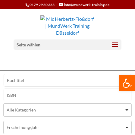
0179 29 80 363
info@mundwerk-training.de
Seite wählen
We