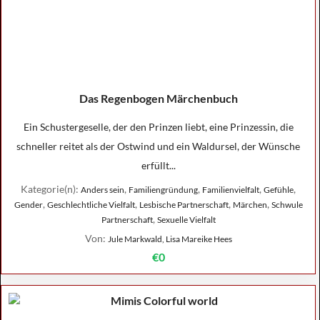
Das Regenbogen Märchenbuch
Ein Schustergeselle, der den Prinzen liebt, eine Prinzessin, die
schneller reitet als der Ostwind und ein Waldursel, der Wünsche
erfüllt...
Kategorie(n):
,
,
,
,
Anders sein
Familiengründung
Familienvielfalt
Gefühle
,
,
,
,
Gender
Geschlechtliche Vielfalt
Lesbische Partnerschaft
Märchen
Schwule
,
Partnerschaft
Sexuelle Vielfalt
Von:
Jule Markwald, Lisa Mareike Hees
€0