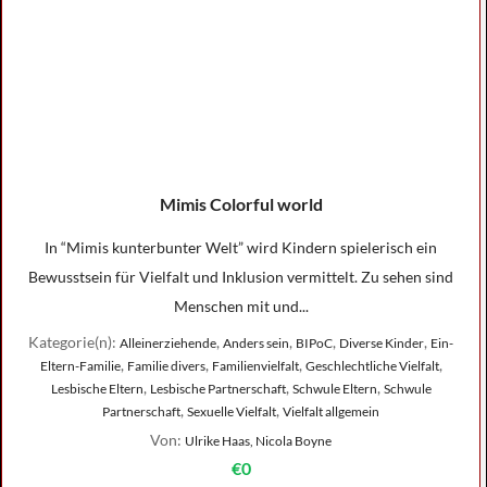
Mimis Colorful world
In “Mimis kunterbunter Welt” wird Kindern spielerisch ein
Bewusstsein für Vielfalt und Inklusion vermittelt. Zu sehen sind
Menschen mit und...
Kategorie(n):
,
,
,
,
Alleinerziehende
Anders sein
BIPoC
Diverse Kinder
Ein-
,
,
,
,
Eltern-Familie
Familie divers
Familienvielfalt
Geschlechtliche Vielfalt
,
,
,
Lesbische Eltern
Lesbische Partnerschaft
Schwule Eltern
Schwule
,
,
Partnerschaft
Sexuelle Vielfalt
Vielfalt allgemein
Von:
Ulrike Haas, Nicola Boyne
€0