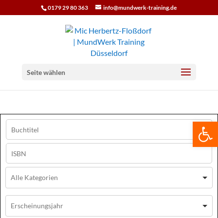
0179 29 80 363
info@mundwerk-training.de
Seite wählen
We