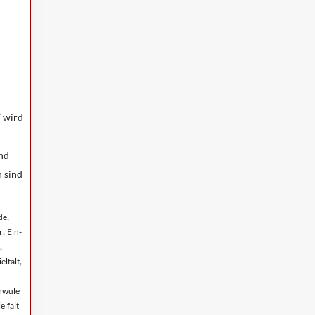
 wird
nd
n sind
,
de
,
r
Ein-
,
,
elfalt
hwule
elfalt