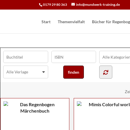
0179 29 80 363
info@mundwerk-training.de
Start
Themenvielfalt
Bücher für Regen­bog
Ze