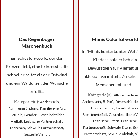
Das Regenbogen
Mimis Colorful world
Märchenbuch
In “Mimis kunterbunter Welt”
Ein Schustergeselle, der den
Kindern spielerisch ein
Prinzen liebt, eine Prinzessin, die
Bewusstsein für Vielfalt u
schneller reitet als der Ostwind
Inklusion vermittelt. Zu sehe
und ein Waldursel, der Wünsche
Menschen mit und...
erfüllt...
Kategorie(n):
Alleinerziehen
,
,
Kategorie(n):
,
Anders sein
BIPoC
Diverse Kinde
Anders sein
,
,
,
Eltern-Familie
Familie divers
Familiengründung
Familienvielfalt
,
,
,
Familienvielfalt
Geschlechtliche Vi
Gefühle
Gender
Geschlechtliche
,
,
,
Lesbische Eltern
Lesbische
Vielfalt
Lesbische Partnerschaft
,
,
,
,
Partnerschaft
Schwule Eltern
Sc
Märchen
Schwule Partnerschaft
,
,
Partnerschaft
Sexuelle Vielfalt
Vi
Sexuelle Vielfalt