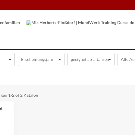
en­familien
igen
1-2 of 2
Katalog