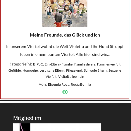
Meine Freunde, das Glück und ich
In unserem Viertel wohnt die Welt Violetta und ihr Hund Struppi
leben in einem bunten Viertel: Alle hier sind wie...
Kategorie(n):
,
,
,
,
BIPoC
Ein-Eltern-Familie
Familie divers
Familienvielfalt
,
,
,
,
,
Gefühle
Homoehe
Lesbische Eltern
Pflegekind
Schwule Eltern
Sexuelle
,
Vielfalt
Vielfalt allgemein
Von:
Elisenda Roca, Rocia Bonilla
€0
Mitglied im