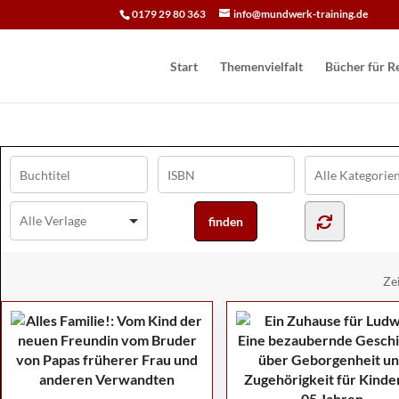
0179 29 80 363
info@mundwerk-training.de
Start
Themenvielfalt
Bücher für Re
Ze