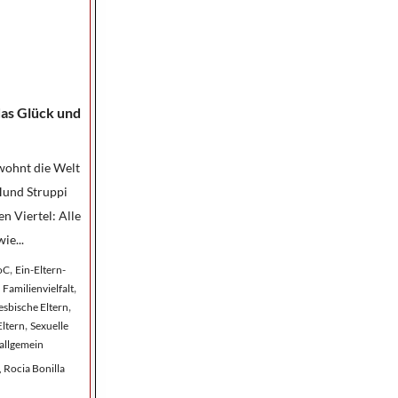
as Glück und
wohnt die Welt
Hund Struppi
n Viertel: Alle
ie...
,
oC
Ein-Eltern-
,
,
Familienvielfalt
,
esbische Eltern
,
Eltern
Sexuelle
 allgemein
 Rocia Bonilla