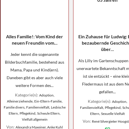
Alles Familie!: Vom Kind der
Ein Zuhause für Ludwig: 
neuen Freundin vom...
bezaubernde Geschich
über...
Jeder kennt die sogenannte
Als Lilly im Gartenschuppen
Bilderbuchfamilie, bestehend aus
unerwartete Bekanntschaft m
Mama, Papa und Kind(ern).
ist sie entzückt – eine klei
Daneben gibt es aber auch viele
Fledermaus ist aus dem N
weitere Formen des...
gefallen...
Kategorie(n):
,
Adoption
,
,
Kategorie(n):
,
Alleinerziehende
Ein-Eltern-Familie
Adoption
,
,
,
,
Familie divers
Familienvielfalt
Lesbische
Familienvielfalt
Pflegekind
Sch
,
,
,
,
Eltern
Pflegekind
Schwule Eltern
Eltern
Sexuelle Vielfalt
Vielfalt allgemein
Von:
René Silvergieter Hoogs
Von:
Alexandra Maxeiner, Anke Kuhl
€0