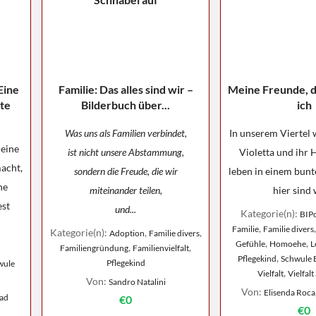
Eine
Familie: Das alles sind wir –
Meine Freunde, d
te
Bilderbuch über...
ich
Was uns als Familien verbindet,
In unserem Viertel 
 eine
ist nicht unsere Abstammung,
Violetta und ihr 
acht,
sondern die Freude, die wir
leben in einem bunte
ne
miteinander teilen,
hier sind w
est
und...
Kategorie(n):
BIP
,
Familie
Familie divers
Kategorie(n):
,
,
Adoption
Familie divers
,
,
Gefühle
Homoehe
L
,
,
Familiengründung
Familienvielfalt
,
Pflegekind
Schwule 
Pflegekind
wule
,
Vielfalt
Vielfalt
Von:
Sandro Natalini
Von:
Elisenda Roca,
tad
€0
€0