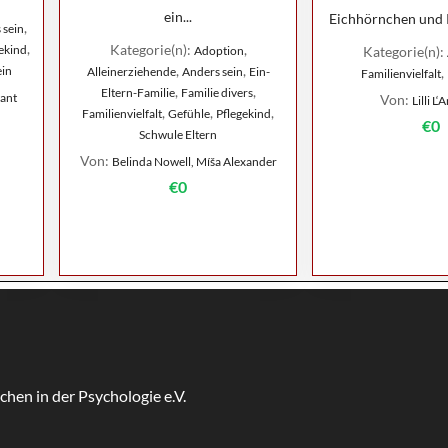
ein...
Eichhörnchen und R
,
 sein
,
Kategorie(n):
,
ekind
Adoption
Kategorie(n):
,
,
ein
Alleinerziehende
Anders sein
Ein-
,
Familienvielfalt
,
,
Eltern-Familie
Familie divers
ant
Von:
Lilli L
,
,
,
Familienvielfalt
Gefühle
Pflegekind
€0
Schwule Eltern
Von:
Belinda Nowell, Míša Alexander
€0