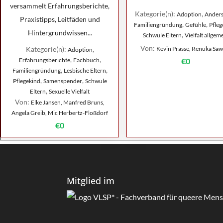
versammelt Erfahrungsberichte,
Kategorie(n):
,
Adoption
Anders
Praxistipps, Leitfäden und
,
,
Familiengründung
Gefühle
Pfleg
Hintergrundwissen...
,
Schwule Eltern
Vielfalt allgem
Von:
Kategorie(n):
,
Kevin Prasse, Renuka Saw
Adoption
,
,
Erfahrungsberichte
Fachbuch
€0
,
,
Familiengründung
Lesbische Eltern
,
,
Pflegekind
Samenspender
Schwule
,
Eltern
Sexuelle Vielfalt
Von:
Elke Jansen, Manfred Bruns,
Angela Greib, Mic Herbertz-Floßdorf
€0
Mitglied im