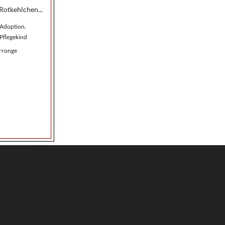
otkehlchen...
,
Adoption
Pflegekind
‘Arronge