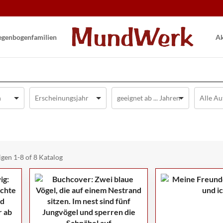
gen­bogen­familien
Ak
igen
1-8 of 8
Katalog