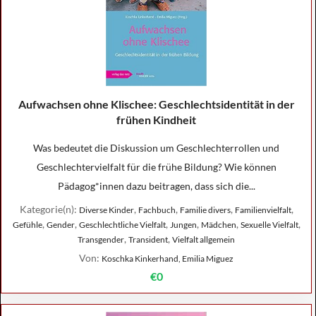
Aufwachsen ohne Klischee: Geschlechtsidentität in der
frühen Kindheit
Was bedeutet die Diskussion um Geschlechterrollen und
Geschlechtervielfalt für die frühe Bildung? Wie können
Pädagog*innen dazu beitragen, dass sich die...
Kategorie(n):
,
,
,
,
Diverse Kinder
Fachbuch
Familie divers
Familienvielfalt
,
,
,
,
,
,
Gefühle
Gender
Geschlechtliche Vielfalt
Jungen
Mädchen
Sexuelle Vielfalt
,
,
Transgender
Transident
Vielfalt allgemein
Von:
Koschka Kinkerhand, Emilia Miguez
€0