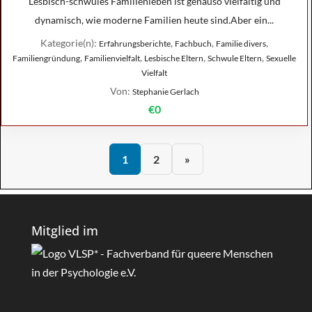
Lesbisch-schwules Familienleben ist genauso vielfältig und
dynamisch, wie moderne Familien heute sind.Aber ein...
Kategorie(n):
,
,
,
Erfahrungsberichte
Fachbuch
Familie divers
,
,
,
,
Familiengründung
Familienvielfalt
Lesbische Eltern
Schwule Eltern
Sexuelle
Vielfalt
Von:
Stephanie Gerlach
€0
1
2
»
Mitglied im