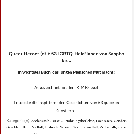
Queer Heroes (dt.): 53 LGBTQ-Held*innen von Sappho
bis...
in wichtiges Buch, das jungen Menschen Mut macht!
Augezeichnet mit dem KIMI-Siegel
Entdecke die inspirierenden Geschichten von 53 queeren
Künstlern,...
Kategorie(n):
,
,
,
,
,
Anders sein
BIPoC
Erfahrungsberichte
Fachbuch
Gender
,
,
,
,
Geschlechtliche Vielfalt
Lesbisch
Schwul
Sexuelle Vielfalt
Vielfalt allgemein