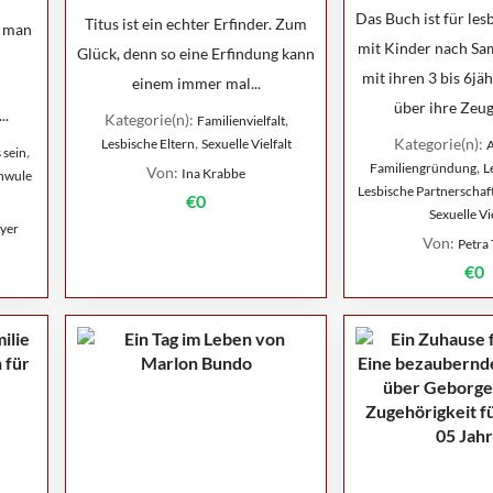
Das Buch ist für les
Titus ist ein echter Erfinder. Zum
n man
mit Kinder nach Sa
Glück, denn so eine Erfindung kann
mit ihren 3 bis 6jä
einem immer mal...
über ihre Zeug
..
Kategorie(n):
,
Familienvielfalt
,
Kategorie(n):
Lesbische Eltern
Sexuelle Vielfalt
A
,
 sein
,
Familiengründung
L
Von:
Ina Krabbe
hwule
Lesbische Partnerschaf
€0
Sexuelle Vie
eyer
Von:
Petra
€0