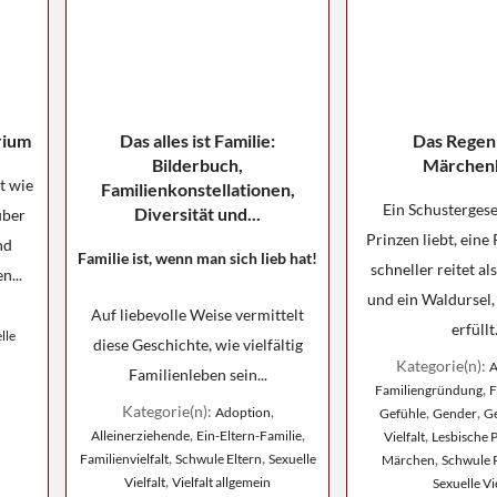
rium
Das alles ist Familie:
Das Regen
Bilderbuch,
Märchen
t wie
Familienkonstellationen,
Ein Schustergese
Diversität und...
über
Prinzen liebt, eine 
nd
Familie ist, wenn man sich lieb hat!
schneller reitet a
n...
und ein Waldursel
Auf liebevolle Weise vermittelt
erfüllt.
lle
diese Geschichte, wie vielfältig
Kategorie(n):
A
Familienleben sein...
,
Familiengründung
F
Kategorie(n):
,
,
,
Adoption
Gefühle
Gender
Ge
,
,
,
Alleinerziehende
Ein-Eltern-Familie
Vielfalt
Lesbische 
,
,
,
Familienvielfalt
Schwule Eltern
Sexuelle
Märchen
Schwule 
,
Vielfalt
Vielfalt allgemein
Sexuelle Vie