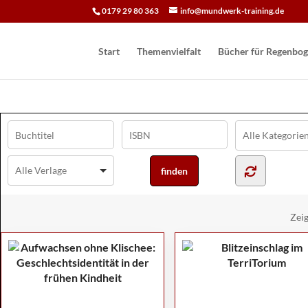
0179 29 80 363
info@mundwerk-training.de
Start
Themenvielfalt
Bücher für Regen­bog
Zei