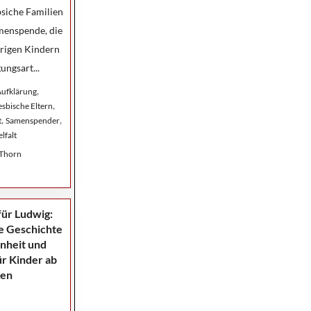
bsiche Familien
menspende, die
hrigen Kindern
ungsart...
,
ufklärung
,
esbische Eltern
,
,
t
Samenspender
lfalt
 Thorn