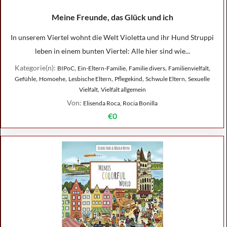
Meine Freunde, das Glück und ich
In unserem Viertel wohnt die Welt Violetta und ihr Hund Struppi
leben in einem bunten Viertel: Alle hier sind wie...
Kategorie(n):
,
,
,
,
BIPoC
Ein-Eltern-Familie
Familie divers
Familienvielfalt
,
,
,
,
,
Gefühle
Homoehe
Lesbische Eltern
Pflegekind
Schwule Eltern
Sexuelle
,
Vielfalt
Vielfalt allgemein
Von:
Elisenda Roca, Rocia Bonilla
€0