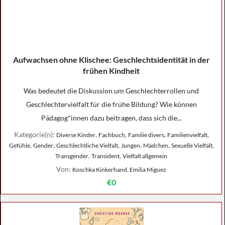
Aufwachsen ohne Klischee: Geschlechtsidentität in der
frühen Kindheit
Was bedeutet die Diskussion um Geschlechterrollen und
Geschlechtervielfalt für die frühe Bildung? Wie können
Pädagog*innen dazu beitragen, dass sich die...
Kategorie(n):
,
,
,
,
Diverse Kinder
Fachbuch
Familie divers
Familienvielfalt
,
,
,
,
,
,
Gefühle
Gender
Geschlechtliche Vielfalt
Jungen
Mädchen
Sexuelle Vielfalt
,
,
Transgender
Transident
Vielfalt allgemein
Von:
Koschka Kinkerhand, Emilia Miguez
€0