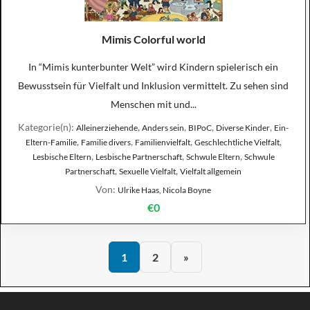
Mimis Colorful world
In “Mimis kunterbunter Welt” wird Kindern spielerisch ein
Bewusstsein für Vielfalt und Inklusion vermittelt. Zu sehen sind
Menschen mit und...
Kategorie(n):
,
,
,
,
Alleinerziehende
Anders sein
BIPoC
Diverse Kinder
Ein-
,
,
,
,
Eltern-Familie
Familie divers
Familienvielfalt
Geschlechtliche Vielfalt
,
,
,
Lesbische Eltern
Lesbische Partnerschaft
Schwule Eltern
Schwule
,
,
Partnerschaft
Sexuelle Vielfalt
Vielfalt allgemein
Von:
Ulrike Haas, Nicola Boyne
€0
1
2
»