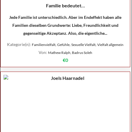
Familie bedeutet…
Jede Familie ist unterschiedlich. Aber im Endeffekt haben alle
Familien dieselben Grundwerte: Liebe, Freundlichkeit und
gegenseitige Akzeptanz. Also, die eigentliche...
Kategorie(n):
,
,
,
Familienvielfalt
Gefühle
Sexuelle Vielfalt
Vielfalt allgemein
Von:
Mathew Ralph, Badrus Soleh
€0