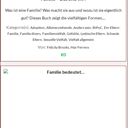
Was ist eine Familie? Was macht sie aus und wozu ist sie eigentlich
gut? Dieses Buch zeigt die vielfältigen Formen,...
Kategorie(n):
,
,
,
,
Adoption
Alleinerziehende
Anders sein
BIPoC
Ein-Eltern-
,
,
,
,
,
Familie
Familie divers
Familienvielfalt
Gefühle
Lesbische Eltern
Schwule
,
,
Eltern
Sexuelle Vielfalt
Vielfalt allgemein
Von:
Felicity Brooks, Mar Ferrero
€0